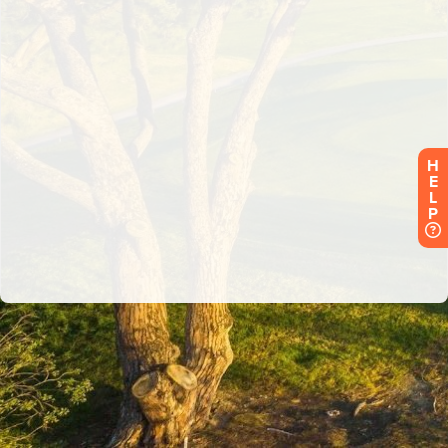
H
E
L
P